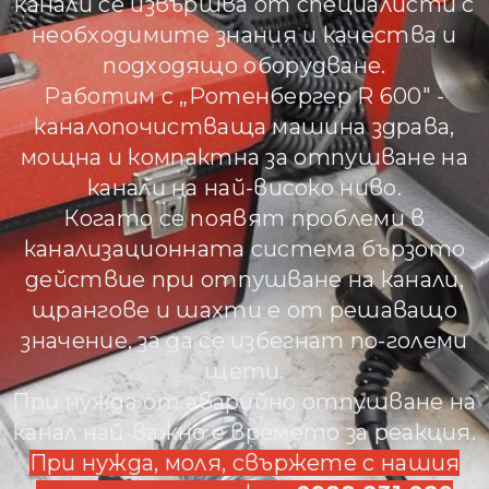
канали се извършва от специалисти с
необходимите знания и качества и
подходящо оборудване.
Работим с „Ротенбергер R 600″ -
каналопочистваща машина здрава,
мощна и компактна за отпушване на
канали на най-високо ниво.
Когато се появят проблеми в
канализационната система бързото
действие при отпушване на канали,
щрангове и шахти е от решаващо
значение, за да се избегнат по-големи
щети.
При нужда от аварийно отпушване на
канал най-важно е времето за реакция.
При нужда, моля, свържете с нашия